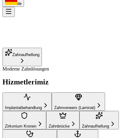
de
Zahnaufhellung
Moderne Zahnlösungen
Implantatbehandlung
Zahnveneers (Laminat)
Hizmetlerimiz
Zirkonium Kronen
Zahnbrücke
Wurzelkanalbehandlung
Kieferorthopädie
Lächeln-Design
Ästhetische Füllung
Zahnprothesen
Kinderzahnheilkunde
Implantatbehandlung
Zahnveneers (Laminat)
Parodontologie (Zahnfleischerkrankungen)
Zirkonium Kronen
Zahnbrücke
Zahnaufhellung