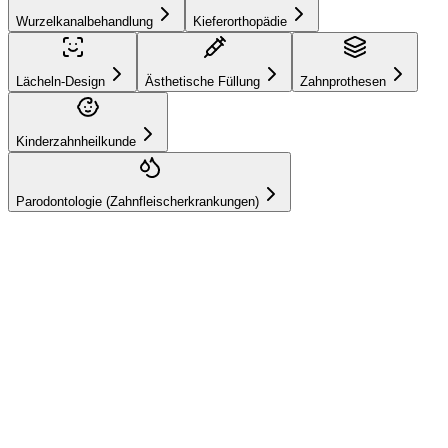
Wurzelkanalbehandlung
Kieferorthopädie
Lächeln-Design
Ästhetische Füllung
Zahnprothesen
Kinderzahnheilkunde
Parodontologie (Zahnfleischerkrankungen)
Hizmetlerimiz
Zahnaufhellung
Wir sorgen dafür, dass Sie ein strahlenderes und lebendigeres
Lächeln haben, indem wir Ihren Zahnton mit professionellen
Aufhellungsverfahren aufhellen.
Schnelles und effektives Ergebnis
Ein jüngeres und
lebendigeres Aussehen
Erhöhtes Selbstvertrauen