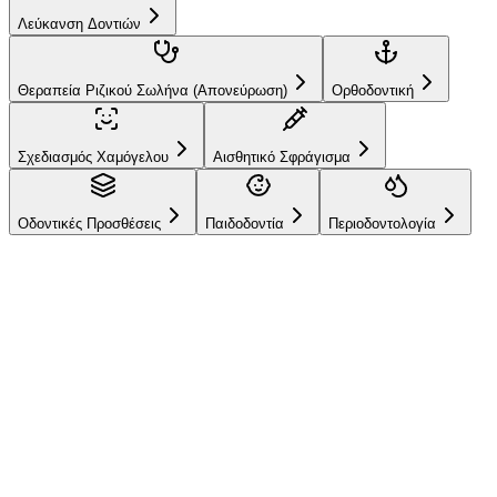
Λεύκανση Δοντιών
Θεραπεία Ριζικού Σωλήνα (Απονεύρωση)
Ορθοδοντική
Σχεδιασμός Χαμόγελου
Αισθητικό Σφράγισμα
Οδοντικές Προσθέσεις
Παιδοδοντία
Περιοδοντολογία
Hizmetlerimiz
Στεφάνες
Ζιρκονίου
Άψογα χαμόγελα με στεφάνες ζιρκονίου που παρέχουν τέλεια
αισθητική και αντοχή.
Μέγιστη φυσική εμφάνιση
Χωρίς αποχρωματισμό ούλων ή
μεταλλική αντανάκλαση
Υψηλή βιοσυμβατότητα; χωρίς
αλλεργίες