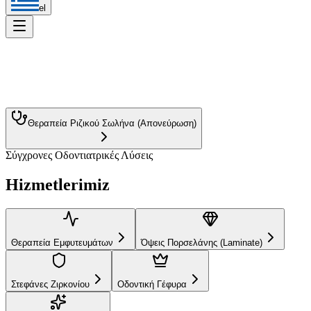
el
Θεραπεία Ριζικού Σωλήνα (Απονεύρωση)
Σύγχρονες Οδοντιατρικές Λύσεις
Θεραπεία Εμφυτευμάτων
Όψεις Πορσελάνης (Laminate)
Hizmetlerimiz
Στεφάνες Ζιρκονίου
Οδοντική Γέφυρα
Λεύκανση Δοντιών
Ορθοδοντική
Σχεδιασμός Χαμόγελου
Αισθητικό Σφράγισμα
Θεραπεία Εμφυτευμάτων
Όψεις Πορσελάνης (Laminate)
Οδοντικές Προσθέσεις
Παιδοδοντία
Περιοδοντολογία
Στεφάνες Ζιρκονίου
Οδοντική Γέφυρα