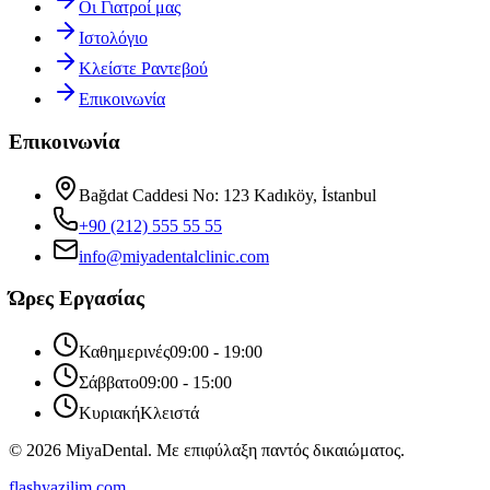
Οι Γιατροί μας
Ιστολόγιο
Κλείστε Ραντεβού
Επικοινωνία
Επικοινωνία
Bağdat Caddesi No: 123 Kadıköy, İstanbul
+90 (212) 555 55 55
info
@
miyadentalclinic.com
Ώρες Εργασίας
Καθημερινές
09:00 - 19:00
Σάββατο
09:00 - 15:00
Κυριακή
Κλειστά
©
2026
MiyaDental.
Με επιφύλαξη παντός δικαιώματος.
flashyazilim.com