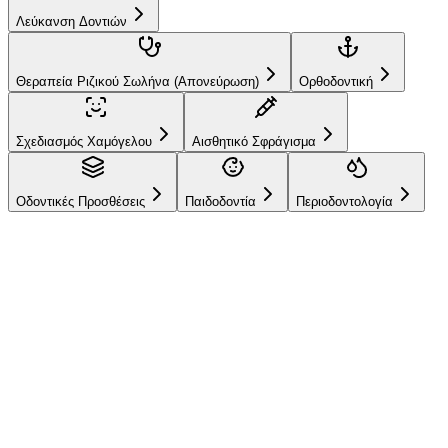
Λεύκανση Δοντιών
Θεραπεία Ριζικού Σωλήνα (Απονεύρωση)
Ορθοδοντική
Σχεδιασμός Χαμόγελου
Αισθητικό Σφράγισμα
Οδοντικές Προσθέσεις
Παιδοδοντία
Περιοδοντολογία
Hizmetlerimiz
Θεραπεία Ριζικού Σωλήνα
(Απονεύρωση)
Καθαρίζοντας τα μολυσμένα νεύρα των δοντιών, σώζουμε το δόντι
σας από εξαγωγή και το προστατεύουμε ανώδυνα.
Διατήρηση του φυσικού δοντιού
Ανακούφιση από έντονο
πονόδοντο
Πρόληψη μόλυνσης οστού γνάθου