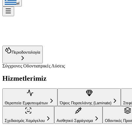
el
Περιοδοντολογία
Σύγχρονες Οδοντιατρικές Λύσεις
Θεραπεία Εμφυτευμάτων
Όψεις Πορσελάνης (Laminate)
Hizmetlerimiz
Σχεδιασμός Χαμόγελου
Αισθητικό Σφράγισμα
Οδοντικές 
Θεραπεία Εμφυτευμάτων
Όψεις Πορσελάνης (Laminate)
Στεφ
Σχεδιασμός Χαμόγελου
Αισθητικό Σφράγισμα
Οδοντικές Προσ