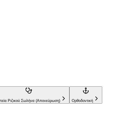
εραπεία Ριζικού Σωλήνα (Απονεύρωση)
Ορθοδοντική
εία Ριζικού Σωλήνα (Απονεύρωση)
Ορθοδοντική