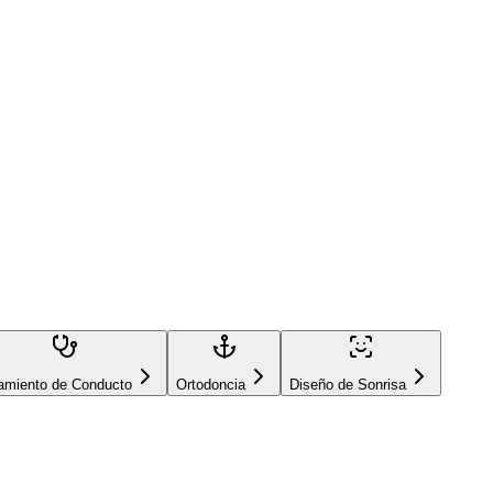
ucto
Ortodoncia
Diseño de Sonrisa
Relleno Estético
amiento de Conducto
Ortodoncia
Diseño de Sonrisa