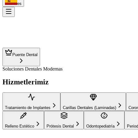
es
Puente Dental
Soluciones Dentales Modernas
Tratamiento de Implantes
Carillas Dentales (Laminadas)
C
Hizmetlerimiz
Prótesis Dental
Odontopediatría
Periodoncia
Tratamiento de Implantes
Carillas Dentales (Laminadas)
Coron
Relleno Estético
Prótesis Dental
Odontopediatría
Perio