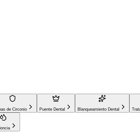
oronas de Circonio
Blanqueamiento Dental
Tratamiento de Cond
as de Circonio
Puente Dental
Blanqueamiento Dental
Trat
doncia