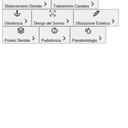
Sbiancamento Dentale
Trattamento Canalare
Ortodonzia
Design del Sorriso
Otturazione Estetica
Protesi Dentale
Pedodonzia
Parodontologia
Hizmetlerimiz
Trattamento
Implantare
Ripristina la funzione masticatoria e l'estetica completando i tuoi
denti mancanti con impianti in titanio e zirconio.
Aspetto e sensazione del dente naturale
Prevenzione del
riassorbimento osseo mascellare
Applicazione senza danneggiare
altri denti
Appuntamento Online