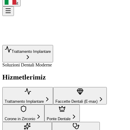
it
Trattamento Implantare
Soluzioni Dentali Moderne
Faccette Dentali (E-max)
Corone in Zirconio
Hizmetlerimiz
Ponte Dentale
Sbiancamento Dentale
Trattamento Canalare
Ortodonzia
Design del Sorriso
Otturazione Estetica
Protesi Dentale
Pedodonzia
Trattamento Implantare
Faccette Dentali (E-max)
Parodontologia
Corone in Zirconio
Ponte Dentale