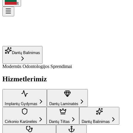
lt
Dantų Balinimas
Modernūs Odontologijos Sprendimai
Implantų Gydymas
Dantų Laminatės
Hizmetlerimiz
Cirkonio Karūnėlės
Dantų Tiltas
Šaknų Kanalų Gydymas
Ortodontija
Šypsenos Dizainas
Estetinis Plombavimas
Implantų Gydymas
Dantų Laminatės
Dantų Protezavimas
Vaikų Odontologija
Periodontologija
Cirkonio Karūnėlės
Dantų Tiltas
Dantų Balinimas