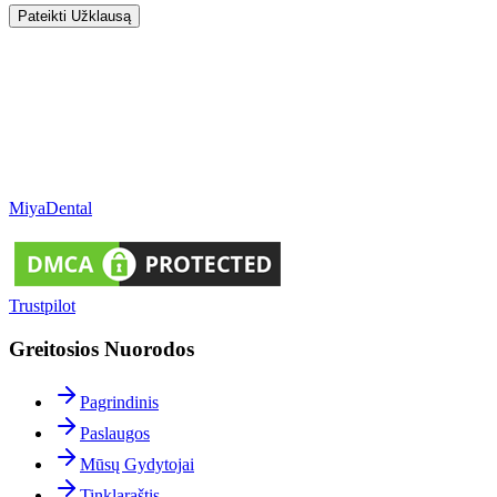
Pateikti Užklausą
Miya
Dental
Trustpilot
Greitosios Nuorodos
Pagrindinis
Paslaugos
Mūsų Gydytojai
Tinklaraštis