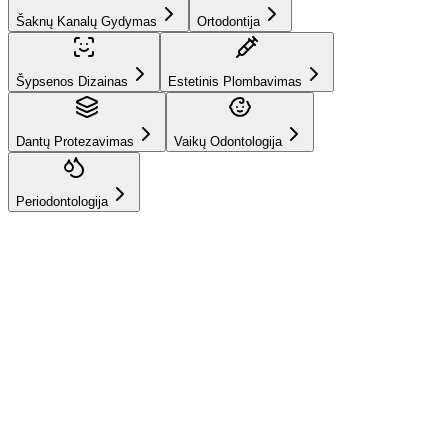
Šaknų Kanalų Gydymas
Ortodontija
Šypsenos Dizainas
Estetinis Plombavimas
Dantų Protezavimas
Vaikų Odontologija
Periodontologija
Hizmetlerimiz
Dantų
Balinimas
Mes užtikriname, kad turėtumėte šviesesnę ir gyvybingesnę šypseną,
pašviesindami jūsų dantų atspalvį profesionaliomis balinimo
procedūromis.
Greitas ir efektyvus rezultatas
Jaunatviškesnė ir
gyvybingesnė išvaizda
Pasitikėjimo savimi padidėjimas