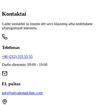
Greitas susisiekimas per WhatsApp
Kontaktai
Galite susisiekti su mumis dėl savo klausimų arba nedelsdami
užsiregistruoti internetu.
Telefonas
+90 (212) 555 55 55
Darbo dienomis
:
09:00 - 19:00
El. paštas
info
@
miyadentalclinic.com