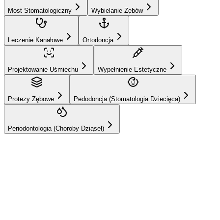
Most Stomatologiczny
Wybielanie Zębów
Leczenie Kanałowe
Ortodoncja
Projektowanie Uśmiechu
Wypełnienie Estetyczne
Protezy Zębowe
Pedodoncja (Stomatologia Dziecięca)
Periodontologia (Choroby Dziąseł)
Hizmetlerimiz
Pedodoncja (Stomatologia
Dziecięca)
Profilaktyczne i terapeutyczne podejście wspierające zdrowy rozwój
zębów dzieci.