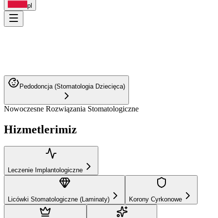
pl
Pedodoncja (Stomatologia Dziecięca)
Nowoczesne Rozwiązania Stomatologiczne
Leczenie Implantologiczne
Hizmetlerimiz
Licówki Stomatologiczne (Laminaty)
Korony Cyrkonowe
Most Stomatologiczny
Wybielanie Zębów
Leczenie Kanałowe
Ortodoncja
Leczenie Implantologiczne
Projektowanie Uśmiechu
Wypełnienie Estetyczne
Protezy Zębowe
Periodontologia (Choroby Dziąseł)
Licówki Stomatologiczne (Laminaty)
Korony Cyrkonowe