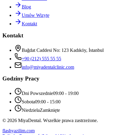
Blog
Umów Wizytę
Kontakt
Kontakt
Bağdat Caddesi No: 123 Kadıköy, İstanbul
+90 (212) 555 55 55
info
@
miyadentalclinic.com
Godziny Pracy
Dni Powszednie
09:00 - 19:00
Sobota
09:00 - 15:00
Niedziela
Zamknięte
©
2026
MiyaDental.
Wszelkie prawa zastrzeżone.
flashyazilim.com