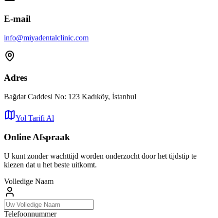
E-mail
info
@
miyadentalclinic.com
Adres
Bağdat Caddesi No: 123 Kadıköy, İstanbul
Yol Tarifi Al
Online Afspraak
U kunt zonder wachttijd worden onderzocht door het tijdstip te
kiezen dat u het beste uitkomt.
Volledige Naam
Telefoonnummer