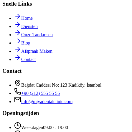
Snelle Links
Home
Diensten
Onze Tandartsen
Blog
Afspraak Maken
Contact
Contact
Bağdat Caddesi No: 123 Kadıköy, İstanbul
+90 (212) 555 55 55
info
@
miyadentalclinic.com
Openingstijden
Weekdagen
09:00 - 19:00