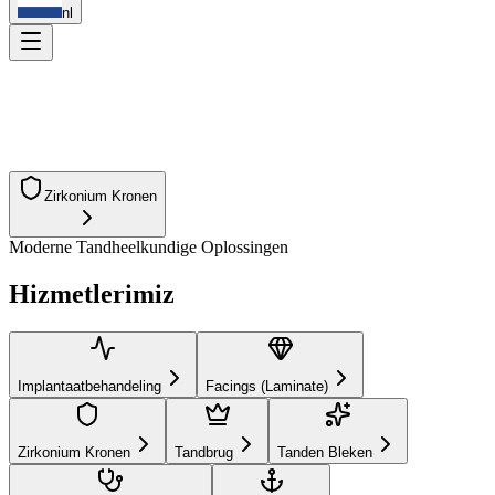
nl
Zirkonium Kronen
Moderne Tandheelkundige Oplossingen
Implantaatbehandeling
Facings (Laminate)
Tandbrug
Hizmetlerimiz
Tanden Bleken
Wortelkanaalbehandeling
Orthodontie
Glimlach Ontwerp
Esthetische Vulling
Tandprotheses
Kindertandheelkunde (Pedodontie)
Parodontologie
Implantaatbehandeling
Facings (Laminate)
Zirkonium Kronen
Tandbrug
Tanden Bleken