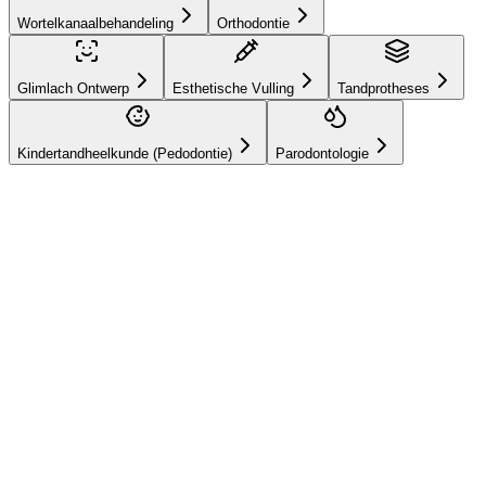
Wortelkanaalbehandeling
Orthodontie
Glimlach Ontwerp
Esthetische Vulling
Tandprotheses
Kindertandheelkunde (Pedodontie)
Parodontologie
Hizmetlerimiz
Zirkonium
Kronen
Een vlekkeloze glimlach met zirkoniumkronen voor een perfecte
esthetiek en hoge duurzaamheid.
Maximale natuurlijke uitstraling
Geen tandvleesverkleuring
of metaalreflectie
Hoge biocompatibiliteit
Online Afspraak