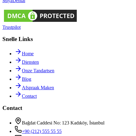
Miya
Dental
Trustpilot
Snelle Links
Home
Diensten
Onze Tandartsen
Blog
Afspraak Maken
Contact
Contact
Bağdat Caddesi No: 123 Kadıköy, İstanbul
+90 (212) 555 55 55